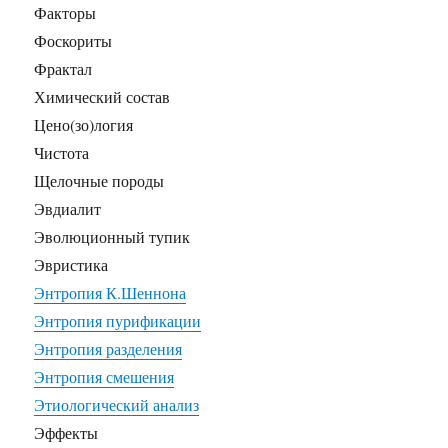
Факторы
Фоскориты
Фрактал
Химический состав
Цено(зо)логия
Чистота
Щелочные породы
Эвдиалит
Эволюционный тупик
Эвристика
Энтропия К.Шеннона
Энтропия пурификации
Энтропия разделения
Энтропия смешения
Этиологический анализ
Эффекты