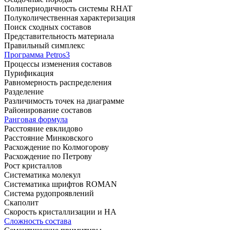
Полипериодичность системы RHAT
Полуколичественная характеризация
Поиск сходных составов
Представительность материала
Правильный симплекс
Программа Petros3
Процессы изменения составов
Пурификация
Равномерность распределения
Разделение
Различимость точек на диаграмме
Районирование составов
Ранговая формула
Расстояние евклидово
Расстояние Минковского
Расхождение по Колмогорову
Расхождение по Петрову
Рост кристаллов
Систематика молекул
Систематика шрифтов ROMAN
Система рудопроявлений
Скаполит
Скорость кристаллизации и НА
Сложность состава