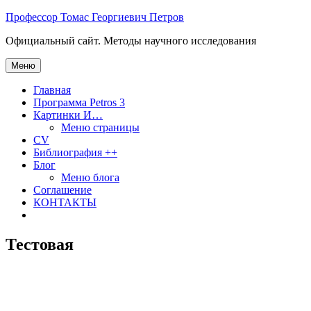
Перейти
Профессор Томас Георгиевич Петров
к
Официальный сайт. Методы научного исследования
содержимому
Меню
Главная
Программа Petros 3
Картинки И…
Меню страницы
CV
Библиография ++
Блог
Меню блога
Соглашение
КОНТАКТЫ
Тестовая