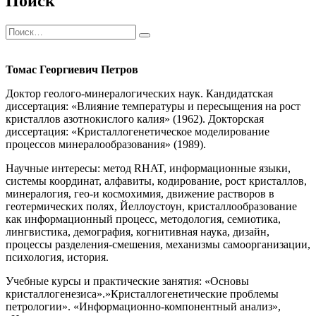
Поиск
Искать:
Поиск
Томас Георгиевич Петров
Доктор геолого-минералогических наук. Кандидатская
диссертация: «Влияние температуры и пересыщения на рост
кристаллов азотнокислого калия» (1962). Докторская
диссертация: «Кристаллогенетическое моделирование
процессов минералообразования» (1989).
Научные интересы: метод RHAT, информационные языки,
системы координат, алфавиты, кодирование, рост кристаллов,
минералогия, гео-и космохимия, движение растворов в
геотермических полях, Йеллоустоун, кристаллообразование
как информационный процесс, методология, семиотика,
лингвистика, демография, когнитивная наука, дизайн,
процессы разделения-смешения, механизмы самоорганизации,
психология, история.
Учебные курсы и практические занятия: «Основы
кристаллогенезиса».»Кристаллогенетические проблемы
петрологии». «Информационно-компонентный анализ»,