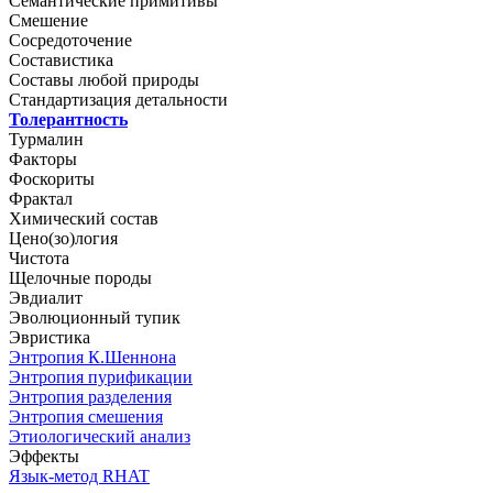
Семантические примитивы
Смешение
Сосредоточение
Составистика
Составы любой природы
Стандартизация детальности
Толерантность
Турмалин
Факторы
Фоскориты
Фрактал
Химический состав
Цено(зо)логия
Чистота
Щелочные породы
Эвдиалит
Эволюционный тупик
Эвристика
Энтропия К.Шеннона
Энтропия пурификации
Энтропия разделения
Энтропия смешения
Этиологический анализ
Эффекты
Язык-метод RHAT