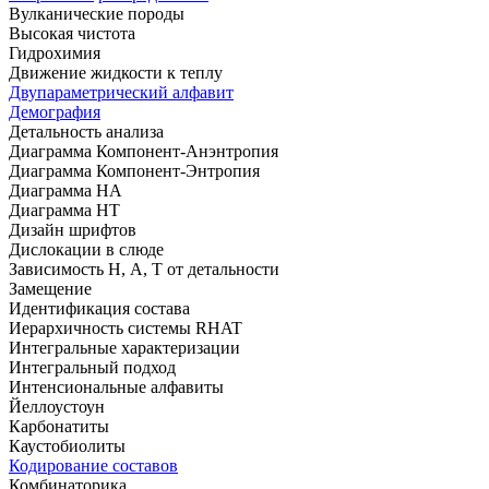
Вулканические породы
Высокая чистота
Гидрохимия
Движение жидкости к теплу
Двупараметрический алфавит
Демография
Детальность анализа
Диаграмма Компонент-Анэнтропия
Диаграмма Компонент-Энтропия
Диаграмма НА
Диаграмма НТ
Дизайн шрифтов
Дислокации в слюде
Зависимость Н, А, Т от детальности
Замещение
Идентификация состава
Иерархичность системы RHAT
Интегральные характеризации
Интегральный подход
Интенсиональные алфавиты
Йеллоустоун
Карбонатиты
Каустобиолиты
Кодирование составов
Комбинаторика